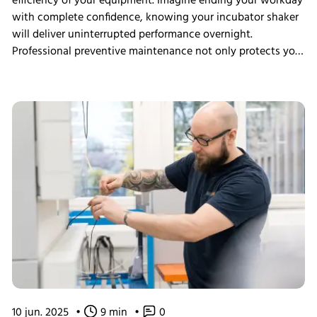
efficiency of your equipment. Imagine ending your workday
with complete confidence, knowing your incubator shaker
will deliver uninterrupted performance overnight.
Professional preventive maintenance not only protects your
invaluable cultures but also ensures your research stays
consistently on track.
10 jun. 2025
•
9 min
•
0