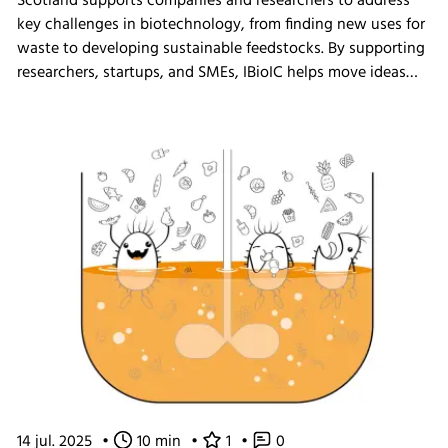
Scotland supports companies and researchers to address
key challenges in biotechnology, from finding new uses for
waste to developing sustainable feedstocks. By supporting
researchers, startups, and SMEs, IBioIC helps move ideas
out of the lab and into real-world applications that
contribute to the circular bioeconomy.
14 jul. 2025
•
10 min
•
1
•
0