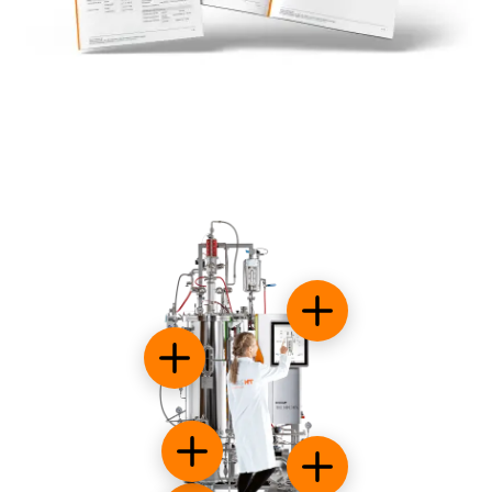
Interfaz de pantalla tác
Sistemas de agitación
Opciones de recipiente de biorreactor
Clean-In-Place (CIP)