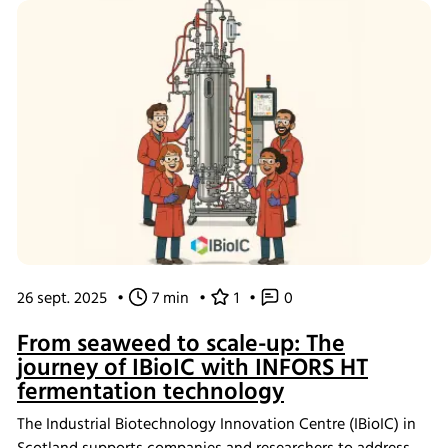
26 sept. 2025
•
7 min
•
1
•
0
From seaweed to scale-up: The
journey of IBioIC with INFORS HT
fermentation technology
The Industrial Biotechnology Innovation Centre (IBioIC) in