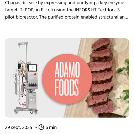
Chagas disease by expressing and purifying a key enzyme
target, TcPOP, in E. coli using the INFORS HT Techfors-S
pilot bioreactor. The purified protein enabled structural and
immunological characterization, showing parasite-
neutralizing activity in mouse models and providing
insights into the conformational dynamics of the enzyme.
These findings offer a strong foundation for the
development of a targeted, protein-based vaccine
candidate for a globally neglected tropical disease.
29 sept. 2025
•
6 min