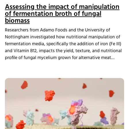
Assessing the impact of manipulation
of fermentation broth of fungal
biomass
Researchers from Adamo Foods and the University of
Nottingham investigated how nutritional manipulation of
fermentation media, specifically the addition of iron (Fe III)
and Vitamin B12, impacts the yield, texture, and nutritional
profile of fungal mycelium grown for alternative meat
applications. Using the INFORS HT Techfors-S pilot
bioreactor, the team scaled up production from shake flasks
and observed significant increases in bioaccumulation of
iron and B12, with up to 97% terephthalic acid yield
sustained across multiple cycles. Sensory testing of
biomass processed into steaks also revealed changes in
texture and flavor, highlighting the importance of
bioreactor-based media optimization for developing high-
quality, reproducible mycelium-based products.