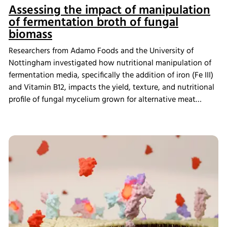
Assessing the impact of manipulation
of fermentation broth of fungal
biomass
Researchers from Adamo Foods and the University of
Nottingham investigated how nutritional manipulation of
fermentation media, specifically the addition of iron (Fe III)
and Vitamin B12, impacts the yield, texture, and nutritional
profile of fungal mycelium grown for alternative meat
applications. Using the INFORS HT Techfors-S pilot
bioreactor, the team scaled up production from shake flasks
and observed significant increases in bioaccumulation of
iron and B12, with up to 97% terephthalic acid yield
sustained across multiple cycles. Sensory testing of
biomass processed into steaks also revealed changes in
texture and flavor, highlighting the importance of
bioreactor-based media optimization for developing high-
quality, reproducible mycelium-based products.