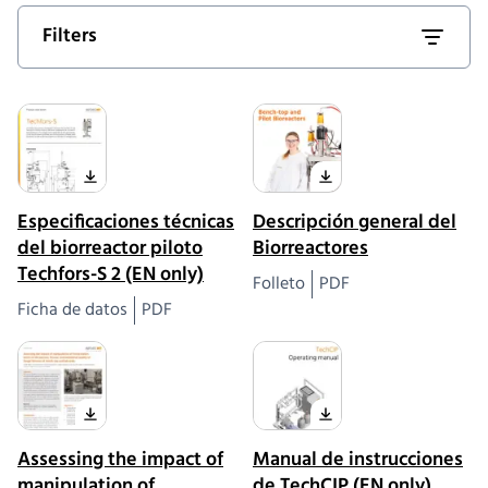
Filters
Especificaciones técnicas
Descripción general del
del biorreactor piloto
Biorreactores
Techfors-S 2 (EN only)
Folleto
PDF
Ficha de datos
PDF
Assessing the impact of
Manual de instrucciones
manipulation of
de TechCIP (EN only)