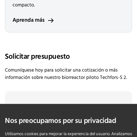
compacto.
Aprenda más
Solicitar presupuesto
Comuníquese hoy para solicitar una cotización o más
información sobre nuestro biorreactor piloto Techfors-S 2.
Configuración
Nos preocupamos por su privacidad
Versión
(opcional)
Utilizamos cookies para mejorar la experiencia del usuario. Analizamos