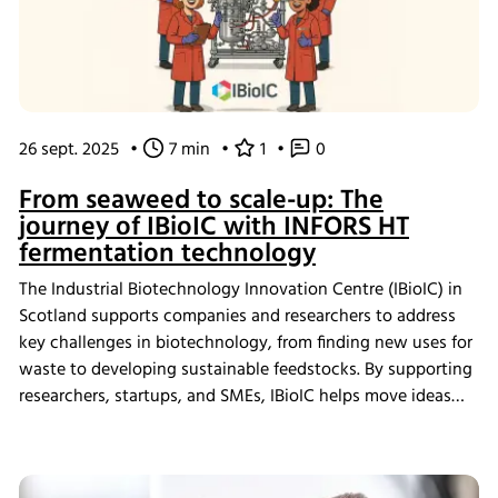
26 sept. 2025
•
7 min
•
1
•
0
From seaweed to scale-up: The
journey of IBioIC with INFORS HT
fermentation technology
The Industrial Biotechnology Innovation Centre (IBioIC) in
Scotland supports companies and researchers to address
key challenges in biotechnology, from finding new uses for
waste to developing sustainable feedstocks. By supporting
researchers, startups, and SMEs, IBioIC helps move ideas
out of the lab and into real-world applications that
contribute to the circular bioeconomy.