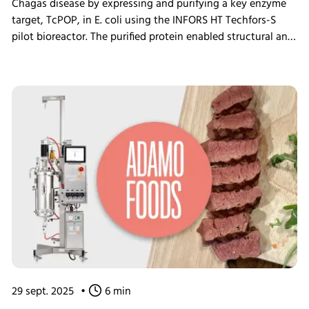
Chagas disease by expressing and purifying a key enzyme
target, TcPOP, in E. coli using the INFORS HT Techfors-S
pilot bioreactor. The purified protein enabled structural and
immunological characterization, showing parasite-
neutralizing activity in mouse models and providing
insights into the conformational dynamics of the enzyme.
These findings offer a strong foundation for the
development of a targeted, protein-based vaccine
candidate for a globally neglected tropical disease.
29 sept. 2025
•
6 min