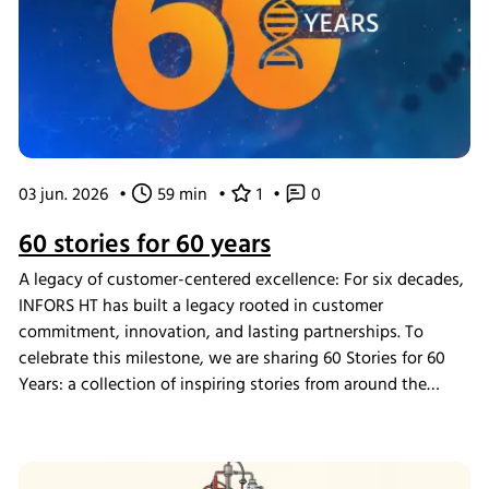
03 jun. 2026
•
59 min
•
1
•
0
60 stories for 60 years
A legacy of customer-centered excellence: For six decades,
INFORS HT has built a legacy rooted in customer
commitment, innovation, and lasting partnerships. To
celebrate this milestone, we are sharing 60 Stories for 60
Years: a collection of inspiring stories from around the
world that highlight the people and moments that define
INFORS HT. Explore stories that showcase our people and
culture, memorable moments, growth and innovation, and