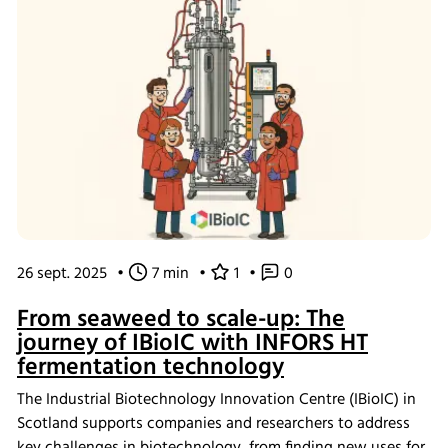
customer successes, each reflecting our dedication to
putting customers first. Join us in celebrating the
relationships and breakthroughs that have shaped our
journey.
26 sept. 2025
•
7 min
•
1
•
0
From seaweed to scale-up: The
journey of IBioIC with INFORS HT
fermentation technology
The Industrial Biotechnology Innovation Centre (IBioIC) in
Scotland supports companies and researchers to address
key challenges in biotechnology, from finding new uses for