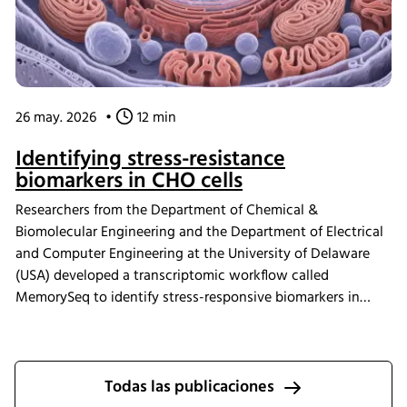
26 may. 2026
•
12 min
Identifying stress-resistance
biomarkers in CHO cells
Researchers from the Department of Chemical &
Biomolecular Engineering and the Department of Electrical
and Computer Engineering at the University of Delaware
(USA) developed a transcriptomic workflow called
MemorySeq to identify stress-responsive biomarkers in
Chinese hamster ovary (CHO) cells exposed to
manufacturing-related stress conditions. Using the INFORS
HT Minitron incubator shaker for controlled CHO cell
cultivation, the study identified 199 genes with heritable
Todas las publicaciones