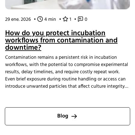
29 ene. 2026
•
4 min
•
1
•
0
How do you protect incubation
workflows from contamination and
downtime?
Contamination remains a persistent risk in incubation
workflows, with the potential to compromise experimental
results, delay timelines, and require costly repeat work.
Even brief exposure during routine handling or access can
introduce unwanted particles that affect culture integrity
and reproducibility. The Multitron Incubator Shaker with
the integrated HEPA filtration system is designed to help
laboratories maintain consistent air quality throughout
incubation. By providing continuous air purification and
Blog
measurable performance, INFORS HT supports reliable
cultivation conditions that reduce the risk of