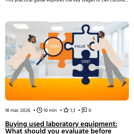
This practical guide explores the key stages of cell culture
process development, explains why process transfer often
fails, and shows how integrated bioreactor control and
data management help create scalable, reproducible
processes from screening through scale-up.
18 mar. 2026
•
10 min
•
1,3
•
0
Buying used laboratory equipment:
What should you evaluate before