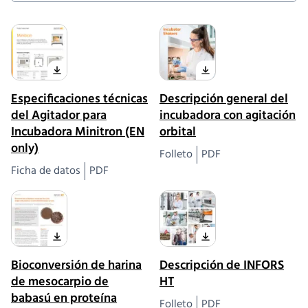
Especificaciones técnicas
Descripción general del
del Agitador para
incubadora con agitación
Incubadora Minitron (EN
orbital
only)
Folleto
PDF
Ficha de datos
PDF
Bioconversión de harina
Descripción de INFORS
de mesocarpio de
HT
babasú en proteína
Folleto
PDF