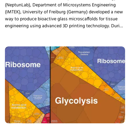
(NeptunLab), Department of Microsystems Engineering
(IMTEK), University of Freiburg (Germany) developed a new
way to produce bioactive glass microscaffolds for tissue
engineering using advanced 3D printing technology. During
in vitro mineralization studies, samples were incubated in
the INFORS HT Minitron incubator shaker, where the
material demonstrated strong bioactivity. The scaffolds
were also shown to be compatible with human
mesenchymal stromal cells and supported osteogenic
differentiation, providing a new platform for studying
scaffold design in tissue engineering.