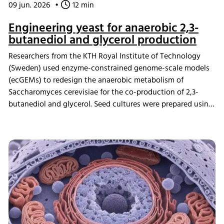
09 jun. 2026
•
12 min
Engineering yeast for anaerobic 2,3-
butanediol and glycerol production
Researchers from the KTH Royal Institute of Technology
(Sweden) used enzyme-constrained genome-scale models
(ecGEMs) to redesign the anaerobic metabolism of
Saccharomyces cerevisiae for the co-production of 2,3-
butanediol and glycerol. Seed cultures were prepared using
the INFORS HT Minitron incubator shaker before
fermentation experiments, enabling validation of model
predictions through bioreactor cultivation and proteomic
analysis. The study demonstrated that engineered yeast
cells could achieve high glucose uptake rates by
reallocating cellular resources toward glycolysis,
highlighting the potential of ecGEMs as a powerful tool for
metabolic engineering and strain development.