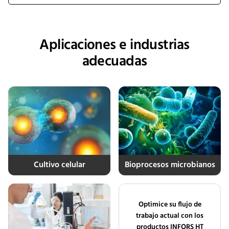
transcriptional variability linked to stress adaptation,
apoptosis regulation, and metabolic pathways. These
findings provide new insights into engineering more stress-
tolerant CHO cell lines for improved biopharmaceutical
Aplicaciones e industrias
manufacturing performance.
adecuadas
Cultivo celular
Bioprocesos microbianos
Optimice su flujo de
trabajo actual con los
productos INFORS HT