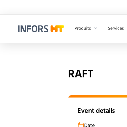
Produits
Services
Infors.Header.Logo.Title
RAFT
Event details
Date