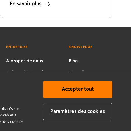
En savoir plus
ENTREPRISE
KNOWLEDGE
A propos de nous
Blog
Culture d'entreprise
Nouvelles
Sites dans le monde
Publications
Accepter tout
Histoire
Evénements
Politique de qualité
blicités sur
Paramètres des cookies
et de durabilité
e web et à
et des cookies