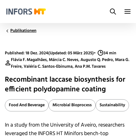
Search
Infors.Header.Logo.Title
Publikationen
Published: 18 Dez. 2024
(Updated: 05 März 2025)
•
34 min
Flávia F. Magalhães, Márcia C. Neves, Augusto Q. Pedro, Mara G.
Freire, Valéria C. Santos-Ebinuma, Ana P.M. Tavares
Recombinant laccase biosynthesis for
efficient polydopamine coating
Food And Beverage
Microbial Bioprocess
Sustainability
In a study from the University of Aveiro, researchers
leveraged the INFORS HT Minifors bench-top