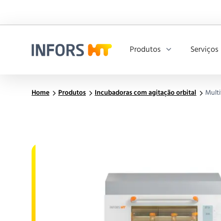
Produtos
Serviços
Infors.Header.Logo.Title
Home
Produtos
Incubadoras com agitação orbital
Multi