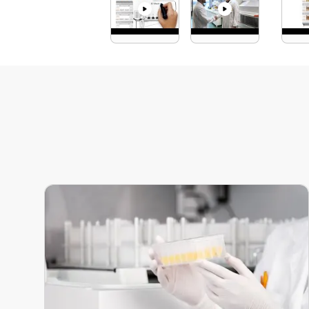
media/play
media/play