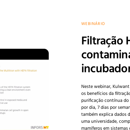
WEBINÁRIO
Filtração
contamina
incubador
Neste webinar, Kulwant
os benefícios da filtraç
purificação contínua do 
por dia, 7 dias por sem
também explica dados d
uma universidade, compa
mamíferos em sistemas d