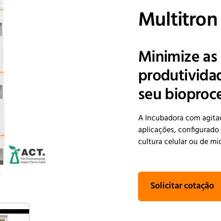
Multitron
Minimize as 
produtivida
seu bioproc
A Incubadora com agitaç
aplicações, configurado
cultura celular ou de m
Solicitar cotação