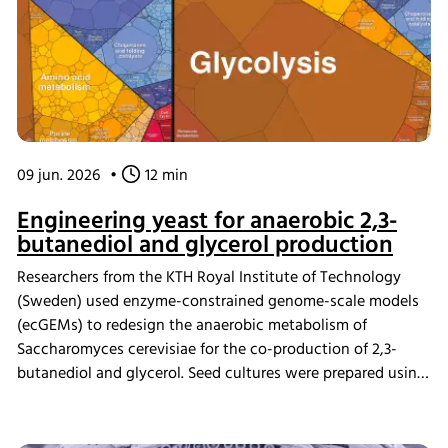
09 jun. 2026
•
12 min
Engineering yeast for anaerobic 2,3-
butanediol and glycerol production
Researchers from the KTH Royal Institute of Technology
(Sweden) used enzyme-constrained genome-scale models
(ecGEMs) to redesign the anaerobic metabolism of
Saccharomyces cerevisiae for the co-production of 2,3-
butanediol and glycerol. Seed cultures were prepared using
the INFORS HT Minitron incubator shaker before
fermentation experiments, enabling validation of model
predictions through bioreactor cultivation and proteomic