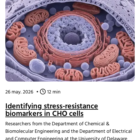
analysis. The study demonstrated that engineered yeast
cells could achieve high glucose uptake rates by
reallocating cellular resources toward glycolysis,
highlighting the potential of ecGEMs as a powerful tool for
metabolic engineering and strain development.
26 may. 2026
•
12 min
Identifying stress-resistance
biomarkers in CHO cells
Researchers from the Department of Chemical &
Biomolecular Engineering and the Department of Electrical
and Computer Engineering at the University of Delaware