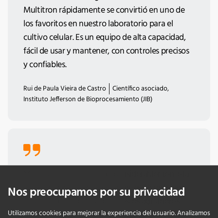
Multitron rápidamente se convirtió en uno de
los favoritos en nuestro laboratorio para el
cultivo celular. Es un equipo de alta capacidad,
fácil de usar y mantener, con controles precisos
y confiables.
Rui de Paula Vieira de Castro
Científico asociado,
Instituto Jefferson de Bioprocesamiento (JIB)
Multitron ha aumentado considerablemente la
capacidad de producción de nuestro pequeño
Nos preocupamos por su privacidad
laboratorio. He confiado en estos agitadores
Utilizamos cookies para mejorar la experiencia del usuario. Analizamos
durante años y no podría estar más feliz.