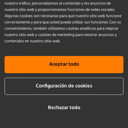
nuestro tráfico, personalizamos el contenido y los anuncios de
nuestro sitio web y proporcionamos funciones de redes sociales.
Nicole Lapuyade-Baker
Investigadora asociada sénior de
Algunas cookies son necesarias para que nuestro sitio web funcione
CytomX Therapeutics
correctamente y para que usted pueda utilizar sus funciones. Con su
consentimiento, también utilizamos cookies analíticas para mejorar
nuestro sitio web y cookies de marketing para mostrar anuncios y
contenidos en nuestro sitio web.
La mejor incubadora del mercado para cultivar
Aceptar todo
células en suspensión de mamíferos en una
atmósfera húmeda de dióxido de carbono
Configuración de cookies
Matthew Higgins
Departamento de Bioquímica de la
Universidad de Oxford, Reino Unido
Rechazar todo