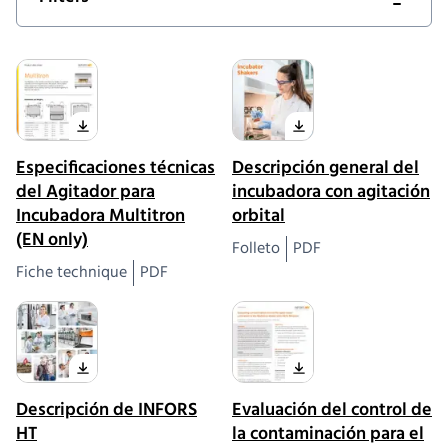
Especificaciones técnicas
Descripción general del
del Agitador para
incubadora con agitación
Incubadora Multitron
orbital
(EN only)
Folleto
PDF
Fiche technique
PDF
Descripción de INFORS
Evaluación del control de
HT
la contaminación para el