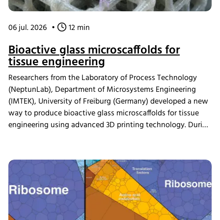
06 jul. 2026
•
12 min
Bioactive glass microscaffolds for
tissue engineering
Researchers from the Laboratory of Process Technology
(NeptunLab), Department of Microsystems Engineering
(IMTEK), University of Freiburg (Germany) developed a new
way to produce bioactive glass microscaffolds for tissue
engineering using advanced 3D printing technology. During
in vitro mineralization studies, samples were incubated in
the INFORS HT Minitron incubator shaker, where the
material demonstrated strong bioactivity. The scaffolds
were also shown to be compatible with human
mesenchymal stromal cells and supported osteogenic
differentiation, providing a new platform for studying
scaffold design in tissue engineering.