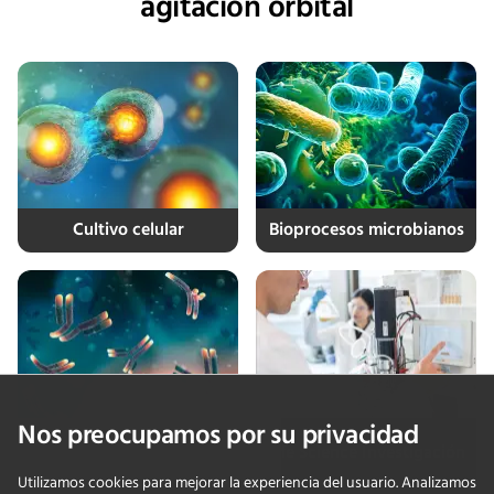
agitación orbital
Cultivo celular
Bioprocesos microbianos
Nos preocupamos por su privacidad
Anticuerpos
Life Science Investigación
monoclonales
Utilizamos cookies para mejorar la experiencia del usuario. Analizamos