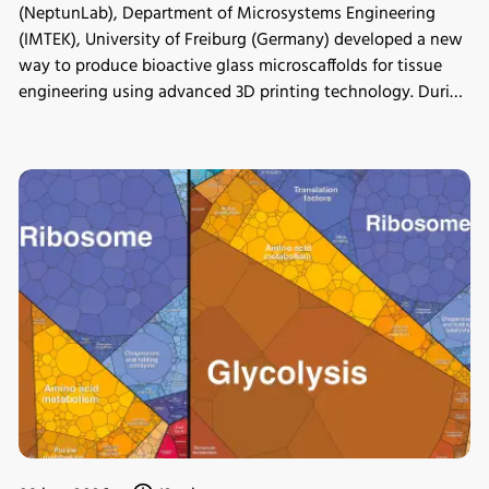
(NeptunLab), Department of Microsystems Engineering
(IMTEK), University of Freiburg (Germany) developed a new
way to produce bioactive glass microscaffolds for tissue
engineering using advanced 3D printing technology. During
in vitro mineralization studies, samples were incubated in
the INFORS HT Minitron incubator shaker, where the
material demonstrated strong bioactivity. The scaffolds
were also shown to be compatible with human
mesenchymal stromal cells and supported osteogenic
differentiation, providing a new platform for studying
scaffold design in tissue engineering.