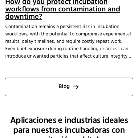
How do you protect incubation
workflows from contamination and
downtime?
Contamination remains a persistent risk in incubation
workflows, with the potential to compromise experimental
results, delay timelines, and require costly repeat work.
Even brief exposure during routine handling or access can
introduce unwanted particles that affect culture integrity
and reproducibility. The Multitron Incubator Shaker with
the integrated HEPA filtration system is designed to help
laboratories maintain consistent air quality throughout
incubation. By providing continuous air purification and
Blog
measurable performance, INFORS HT supports reliable
cultivation conditions that reduce the risk of
contamination-related interruptions and help keep research
on track.
Aplicaciones e industrias ideales
para nuestras incubadoras con