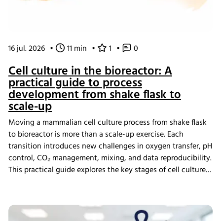
16 jul. 2026
•
11 min
•
1
•
0
Cell culture in the bioreactor: A
practical guide to process
development from shake flask to
scale-up
Moving a mammalian cell culture process from shake flask
to bioreactor is more than a scale-up exercise. Each
transition introduces new challenges in oxygen transfer, pH
control, CO₂ management, mixing, and data reproducibility.
This practical guide explores the key stages of cell culture
process development, explains why process transfer often
fails, and shows how integrated bioreactor control and
data management help create scalable, reproducible
processes from screening through scale-up.