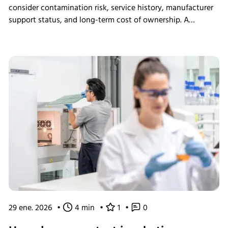
consider contamination risk, service history, manufacturer
support status, and long-term cost of ownership. A
structured assessment ensures that short-term savings do
not introduce long-term operational instability.
29 ene. 2026
•
4 min
•
1
•
0