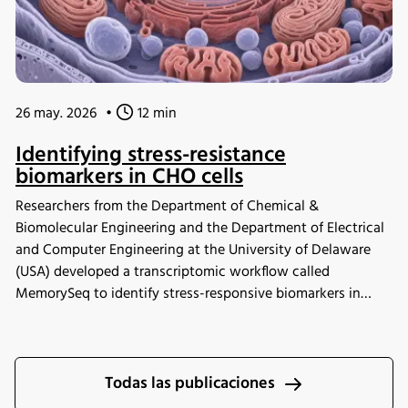
26 may. 2026
•
12 min
Identifying stress-resistance
biomarkers in CHO cells
Researchers from the Department of Chemical &
Biomolecular Engineering and the Department of Electrical
and Computer Engineering at the University of Delaware
(USA) developed a transcriptomic workflow called
MemorySeq to identify stress-responsive biomarkers in
Chinese hamster ovary (CHO) cells exposed to
manufacturing-related stress conditions. Using the INFORS
HT Minitron incubator shaker for controlled CHO cell
cultivation, the study identified 199 genes with heritable
Todas las publicaciones
transcriptional variability linked to stress adaptation,