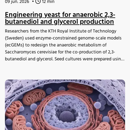
09 jun. 2026
•
12 min
Engineering yeast for anaerobic 2,3-
butanediol and glycerol production
Researchers from the KTH Royal Institute of Technology
(Sweden) used enzyme-constrained genome-scale models
(ecGEMs) to redesign the anaerobic metabolism of
Saccharomyces cerevisiae for the co-production of 2,3-
butanediol and glycerol. Seed cultures were prepared using
the INFORS HT Minitron incubator shaker before
fermentation experiments, enabling validation of model
predictions through bioreactor cultivation and proteomic
analysis. The study demonstrated that engineered yeast
cells could achieve high glucose uptake rates by
reallocating cellular resources toward glycolysis,
highlighting the potential of ecGEMs as a powerful tool for
metabolic engineering and strain development.