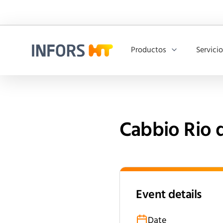
Productos
Servici
Infors.Header.Logo.Title
Cabbio Rio 
Event details
Date