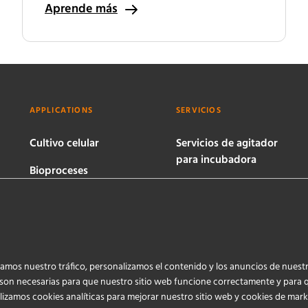
Aprende más
APPLICATIONS
SERVICIOS
Cultivo celular
Servicios de agitador
para incubadora
Bioproceses
microbianos
Servicios de
biorreactores
Servicios de
software de
plataforma de
izamos nuestro tráfico, personalizamos el contenido y los anuncios de nuest
bioprocesos eve
 son necesarias para que nuestro sitio web funcione correctamente y para 
lizamos cookies analíticas para mejorar nuestro sitio web y cookies de mar