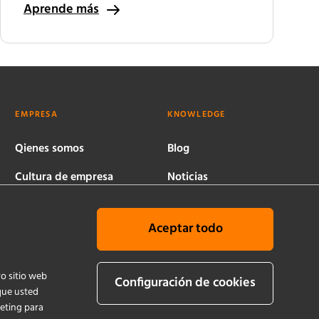
Aprende más
EMPRESA
KNOWLEDGE
Qienes somos
Blog
Cultura de empresa
Noticias
Ubicaciones
Publicaciones
Aceptar todo
Historia
Eventos
Política de calidad y
ro sitio web
sostenibilidad
Configuración de cookies
que usted
keting para