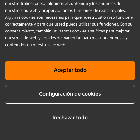
nuestro tráfico, personalizamos el contenido y los anuncios de
PRODUCTS
nuestro sitio web y proporcionamos funciones de redes sociales.
Algunas cookies son necesarias para que nuestro sitio web funcione
correctamente y para que usted pueda utilizar sus funciones. Con su
APPLICATIONS
consentimiento, también utilizamos cookies analíticas para mejorar
nuestro sitio web y cookies de marketing para mostrar anuncios y
SERVICIOS
contenidos en nuestro sitio web.
EMPRESA
Aceptar todo
KNOWLEDGE
Configuración de cookies
Cookie info
Terms & conditions
Aviso legal
Politica de privacidad
Newsletter sign up
Rechazar todo
LinkedIn
YouTube
Instagram
Facebook
2026 © by Infors AG