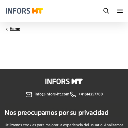
Search
Infors.Header.Logo.Title
Home
info@infors-ht.com
+41614257700
Contáctanos
Nos preocupamos por su privacidad
Utilizamos cookies para mejorar la experiencia del usuario. Analizamos