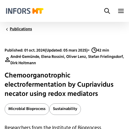
Search
Infors.Header.Logo.Title
Publications
Published: 01 oct. 2024
(Updated: 05 mars 2025)
•
42 min
André Gemünde, Elena Rossini, Oliver Lenz, Stefan Frielingsdorf,
Dirk Holtmann
Chemoorganotrophic
electrofermentation by Cupriavidus
necator using redox mediators
Microbial Bioprocess
Sustainability
Researchers from the Institute of Bioprocess