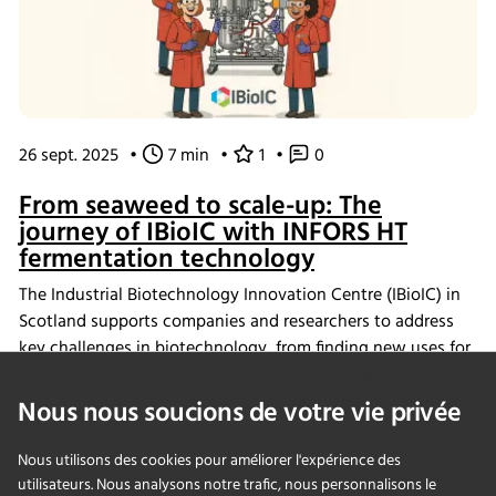
26 sept. 2025
•
7 min
•
1
•
0
From seaweed to scale-up: The
journey of IBioIC with INFORS HT
fermentation technology
The Industrial Biotechnology Innovation Centre (IBioIC) in
Scotland supports companies and researchers to address
key challenges in biotechnology, from finding new uses for
waste to developing sustainable feedstocks. By supporting
researchers, startups, and SMEs, IBioIC helps move ideas
Nous nous soucions de votre vie privée
out of the lab and into real-world applications that
contribute to the circular bioeconomy.
Nous utilisons des cookies pour améliorer l'expérience des
utilisateurs. Nous analysons notre trafic, nous personnalisons le