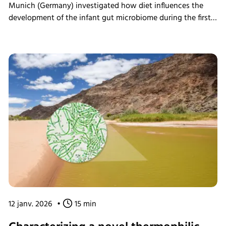
Munich (Germany) investigated how diet influences the
development of the infant gut microbiome during the first
year of life. While age was found to be the primary driver of
microbiota assembly, formula composition influenced
metabolite profiles and the development of bacterial
circadian rhythms. Using the INFORS HT Multifors 2
bioreactor as an ex vivo gut chemostat model, the team
confirmed that rhythmic behavior in dominant gut bacteria
can be maintained under controlled laboratory conditions,
providing new insights into the relationship between
nutrition, microbiome development, and circadian biology.
12 janv. 2026
•
15 min