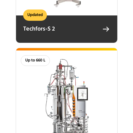
Updated
Techfors-S 2
Up to 660 L