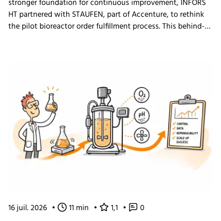
stronger foundation for continuous improvement, INFORS
HT partnered with STAUFEN, part of Accenture, to rethink
the pilot bioreactor order fulfillment process. This behind-
the-scenes look shows how we challenged our own ways
of working and what the changes mean for our customers.
16 juil. 2026
•
11 min
•
1,1
•
0