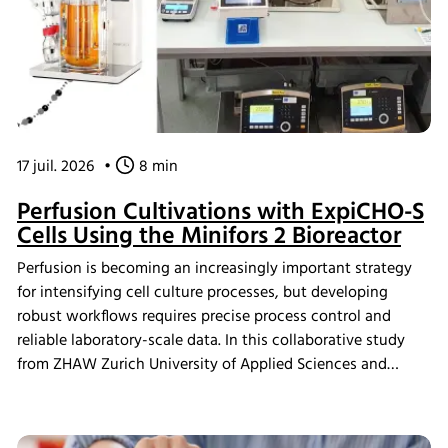
17 juil. 2026
•
8 min
Perfusion Cultivations with ExpiCHO-S
Cells Using the Minifors 2 Bioreactor
Perfusion is becoming an increasingly important strategy
for intensifying cell culture processes, but developing
robust workflows requires precise process control and
reliable laboratory-scale data. In this collaborative study
from ZHAW Zurich University of Applied Sciences and
Levitronix GmbH researchers demonstrate how ultra-high
cell density ExpiCHO-S perfusion cultivations were
achieved using the Minifors 2 bench-top bioreactor with