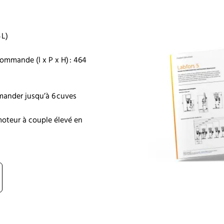
 L)
ommande (l x P x H) : 464
ander jusqu’à 6 cuves
oteur à couple élevé en