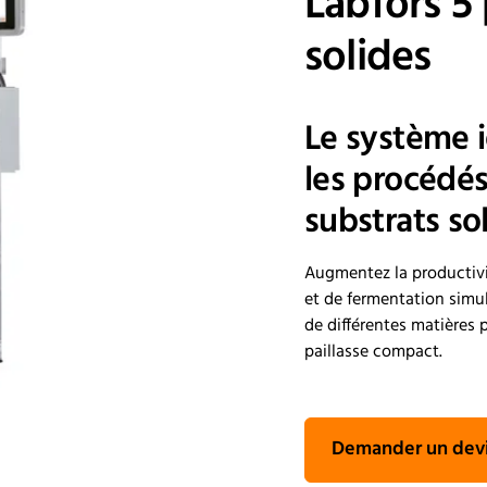
Labfors 5 
solides
Le système i
les procédé
substrats so
Augmentez la productivi
et de fermentation simul
de différentes matières 
paillasse compact.
Demander un dev