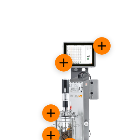
Système de com
Easily integrate accessories
Nourrir facilement les solides
Options additionelles