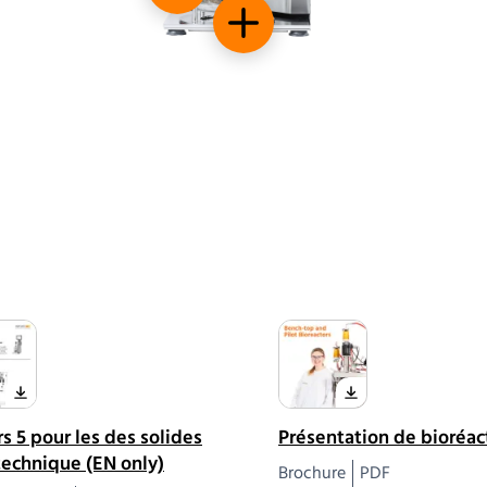
Un tube plongeur en option
s 5 pour les des solides
Présentation de bioréac
technique (EN only)
Brochure
PDF