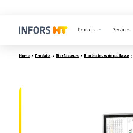
Produits
Services
Infors.Header.Logo.Title
Home
Produits
Bioréacteurs
Bioréacteurs de paillasse