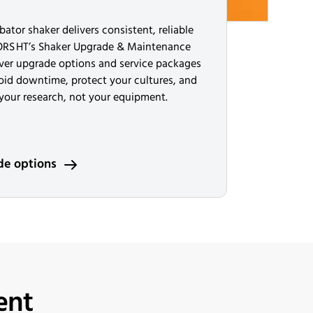
ator shaker delivers consistent, reliable
FORS HT’s Shaker Upgrade & Maintenance
ver upgrade options and service packages
oid downtime, protect your cultures, and
your research, not your equipment.
de options
ent