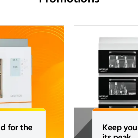
ed for the
Keep your
its peak