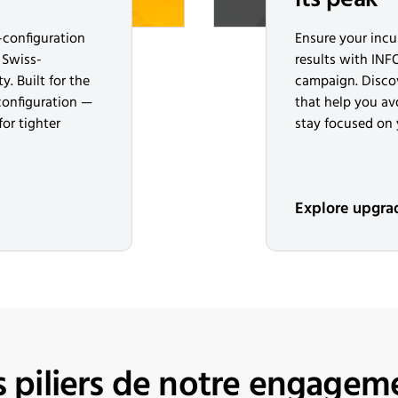
d-configuration
Ensure your incub
 Swiss-
results with IN
y. Built for the
campaign. Disco
 configuration —
that help you av
or tighter
stay focused on 
Explore upgra
s piliers de notre engagem