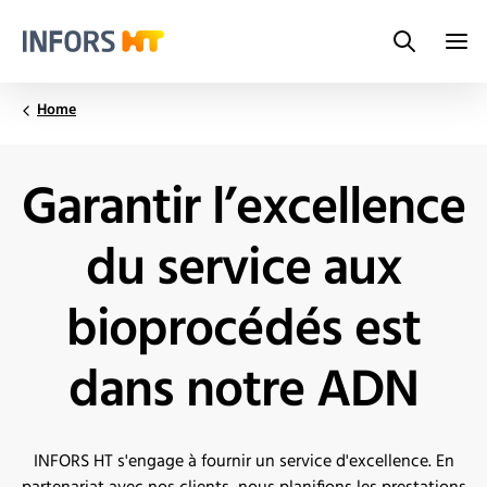
Search
Infors.Header.Logo.Title
Home
Garantir l’excellence
du service aux
bioprocédés est
dans notre ADN
INFORS HT s'engage à fournir un service d'excellence. En