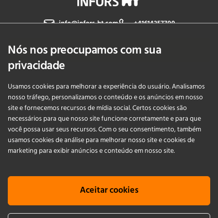
info@infors-ht.com
+41614257700
Nós nos preocupamos com sua
Fale Conosco
privacidade
Usamos cookies para melhorar a experiência do usuário. Analisamos
PRODUCTS
nosso tráfego, personalizamos o conteúdo e os anúncios em nosso
site e fornecemos recursos de mídia social. Certos cookies são
necessários para que nosso site funcione corretamente e para que
APLICAÇÕES
você possa usar seus recursos. Com o seu consentimento, também
usamos cookies de análise para melhorar nosso site e cookies de
SERVIÇOS
marketing para exibir anúncios e conteúdo em nosso site.
EMPRESA
Aceitar cookies
KNOWLEDGE