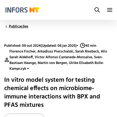
Search
Infors.Header.Logo.Title
Publicações
Published: 09 out 2024
(Updated: 06 jan 2025)
•
40 min
Florence Fischer, Arkadiusz Pierzchalski, Sarah Riesbeck, Alix
Sarah Aldehoff, Victor Alfonso Castaneda-Monsalve, Sven-
Bastiaan Haange, Martin von Bergen, Ulrike Elisabeth Rolle-
Kampczyk +
In vitro model system for testing
chemical effects on microbiome-
immune interactions with BPX and
PFAS mixtures