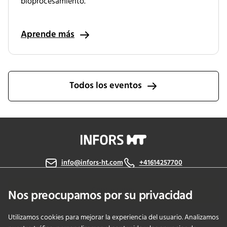
bioprocesamiento.
Aprende más
Todos los eventos
info@infors-ht.com
+41614257700
Contáctanos
Nos preocupamos por su privacidad
Utilizamos cookies para mejorar la experiencia del usuario. Analizamos