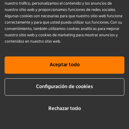
nuestro tráfico, personalizamos el contenido y los anuncios de
PRODUCTS
nuestro sitio web y proporcionamos funciones de redes sociales.
Algunas cookies son necesarias para que nuestro sitio web funcione
correctamente y para que usted pueda utilizar sus funciones. Con su
APPLICATIONS
consentimiento, también utilizamos cookies analíticas para mejorar
nuestro sitio web y cookies de marketing para mostrar anuncios y
SERVICIOS
contenidos en nuestro sitio web.
EMPRESA
Aceptar todo
KNOWLEDGE
Configuración de cookies
Cookie info
Terms & conditions
Aviso legal
Politica de privacidad
Newsletter sign up
Rechazar todo
LinkedIn
YouTube
Instagram
Facebook
2026 © by Infors AG