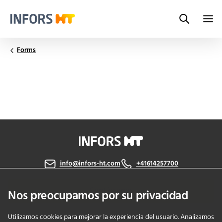
Search
Infors.Header.Logo.Title
Forms
info@infors-ht.com
+41614257700
Contáctanos
Nos preocupamos por su privacidad
Utilizamos cookies para mejorar la experiencia del usuario. Analizamos