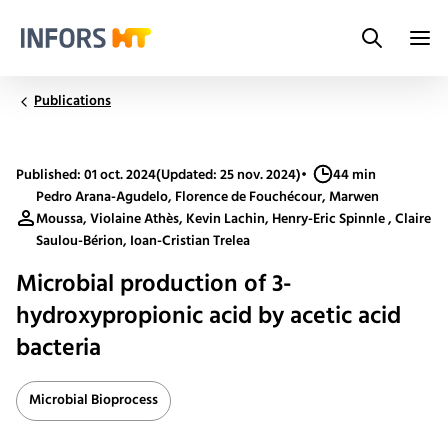
Search
Infors.Header.Logo.Title
Publications
Published: 01 oct. 2024
(Updated: 25 nov. 2024)
•
44 min
Pedro Arana-Agudelo, Florence de Fouchécour, Marwen
Moussa, Violaine Athès, Kevin Lachin, Henry-Eric Spinnle , Claire
Saulou-Bérion, Ioan-Cristian Trelea
Microbial production of 3-
hydroxypropionic acid by acetic acid
bacteria
Microbial Bioprocess