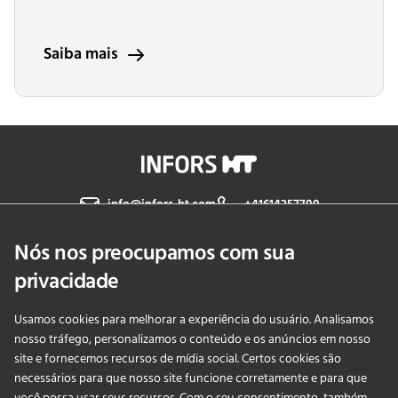
Saiba mais
info@infors-ht.com
+41614257700
Nós nos preocupamos com sua
Fale Conosco
privacidade
Usamos cookies para melhorar a experiência do usuário. Analisamos
PRODUCTS
nosso tráfego, personalizamos o conteúdo e os anúncios em nosso
site e fornecemos recursos de mídia social. Certos cookies são
necessários para que nosso site funcione corretamente e para que
APLICAÇÕES