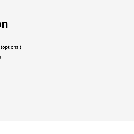
on
(optional)
g