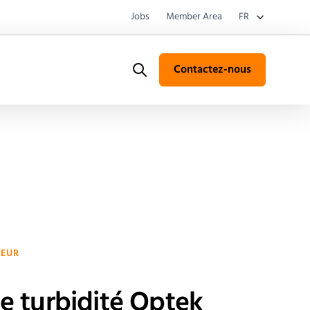
Jobs
Member Area
FR
Contactez-nous
Search
TEUR
e turbidité Optek