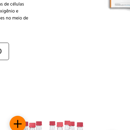
s de células
xigênio e
tes no meio de
)
Pequena pegada