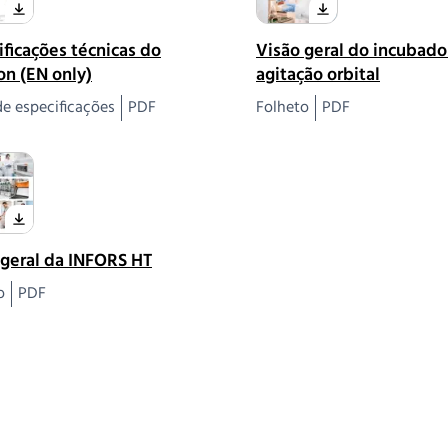
ificações técnicas do
Visão geral do incubad
on (EN only)
agitação orbital
de especificações
PDF
Folheto
PDF
 geral da INFORS HT
o
PDF