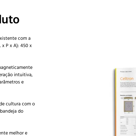
duto
xistente com a
x P x A): 450 x
 magneticamente
ração intuitiva,
arâmetros e
 de cultura com o
 bandeja do
ente melhor e